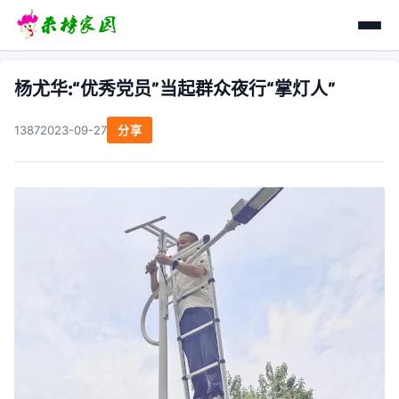
杨尤华:“优秀党员”当起群众夜行“掌灯人”
1387
2023-09-27
分享