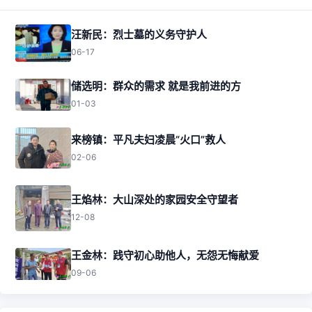
汪新民：烈士墓的义务守护人
06-17
储选明：群众的需求 就是我前进的方
01-03
来榜镇：平凡夫妇凌晨“火口”救人
02-06
王焰林：大山深处的家园安全守望者
12-08
王金林：践守初心助他人，无怨无悔献爱
09-06