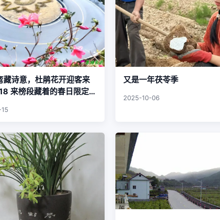
弯藏诗意，杜鹃花开迎客来
又是一年茯苓季
18 来榜段藏着的春日限定浪
2025-10-06
-15