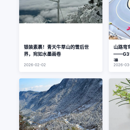
银装素裹！青天牛草山的雪后世
山路弯
界，宛如水墨画卷
——G3
漫
2026-02-02
2026-03