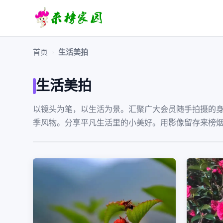
首页
›
生活美拍
生活美拍
以镜头为笔，以生活为景。汇聚广大会员随手拍摄的
季风物。分享平凡生活里的小美好。用影像留存来榜