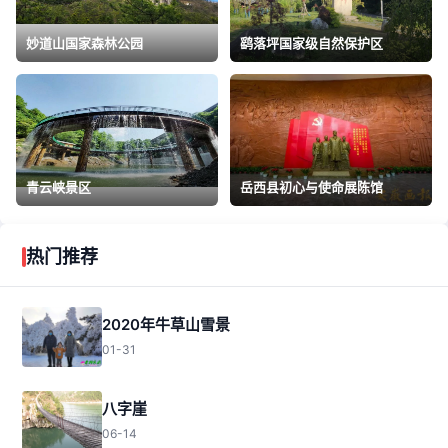
妙道山国家森林公园
鹞落坪国家级自然保护区
青云峡景区
岳西县初心与使命展陈馆
热门推荐
2020年牛草山雪景
01-31
八字崖
06-14