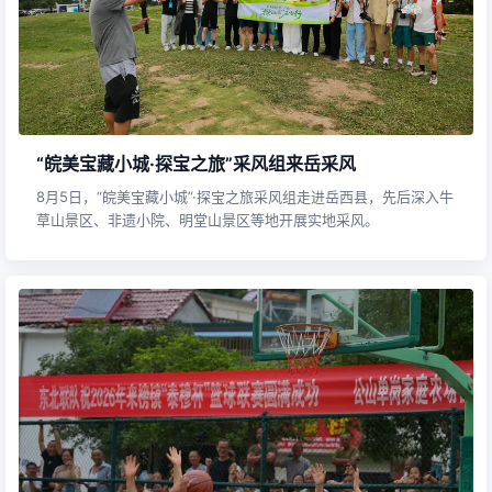
“皖美宝藏小城·探宝之旅”采风组来岳采风
8月5日，“皖美宝藏小城”·探宝之旅采风组走进岳西县，先后深入牛
草山景区、非遗小院、明堂山景区等地开展实地采风。