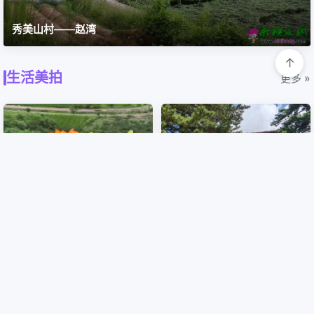
秀美山村——赵湾
↑
生活美拍
更多 »
山间百合次第开，五彩芬芳满庭院
秋游日—参观红二十八军旧址