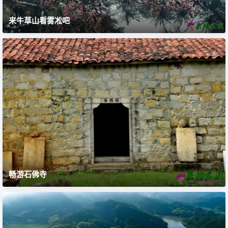
来牛草山看雾凇吧
畅游石佛寺