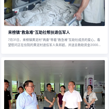
来榜镇“救急难”互助社帮扶退伍军人
7月31日，来榜镇黄泥村“两委”带着“救急难”互助社成员的爱心，看
望慰问正在住院的黄泥村退伍军人朱邦超，并送去救助资金2000
元，用实际行动帮扶困难群众、关爱退伍军人。