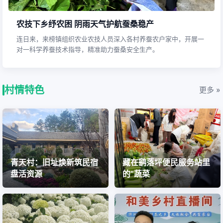
农技下乡纾农困 阴雨天气护航蚕桑稳产
连日来，来榜镇组织农业农技人员深入各村养蚕农户家中，开展一
对一科学养蚕技术指导，精准助力蚕桑安全生产。
村情特色
更多 »
青天村：旧址焕新筑民宿
藏在鹞落坪便民服务站里
盘活资源
的“蔬菜