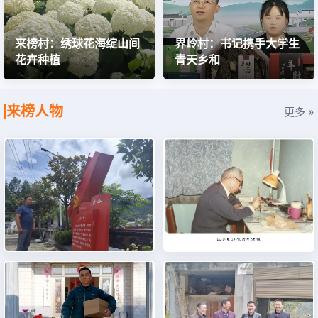
来榜村：绣球花海绽山间
界岭村：书记携手大学生
花卉种植
青天乡和
来榜人物
更多 »