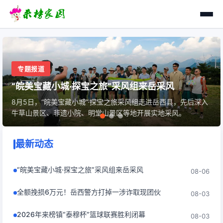
专题报道
2026年来榜镇“泰穆杯”篮球联赛胜利闭幕
7月30日晚，2026年来榜镇“泰穆杯”篮球联赛经过为期8天36场
的紧张激烈角逐，圆满完成了各项赛事，顺利落下帷幕。
最新动态
“皖美宝藏小城·探宝之旅”采风组来岳采风
08-06
全额挽损6万元！岳西警方打掉一涉诈取现团伙
08-03
2026年来榜镇“泰穆杯”篮球联赛胜利闭幕
08-03