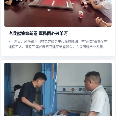
老兵献策绘新卷 军民同心兴羊河
7月31日，来榜镇羊河村党群服务中心暖意融融，村“两委”召集全村
退役军人、现役军属代表召开建军节座谈会，会议围绕产业发展、
乡村治理、和美乡村建设等描绘羊河村未来发展蓝图。