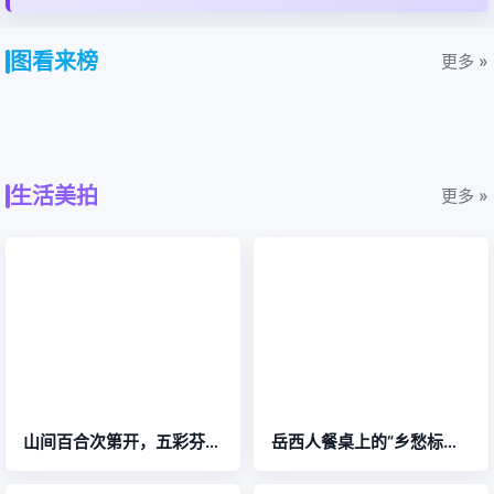
关于规范“牛草山”品牌使用、杜绝违规冒用行为的公
告
为维护公平有序的市场环境、保障消费者权益，守护牛草山品
牌形象与各方合法利益，现就品牌使用相关事宜善意提醒并郑
重告知如下
小小篮球来榜镇暑期班开班了
小小篮球来榜镇暑期班开班了
榜山榜水
图看来榜
更多 »
多枝尖日暮
花墩，只为你的一个转身
太震撼！岳西大山深处，藏着一处鲜为人知的自然遗产
前进中的来榜（组图））
秀美山村——赵湾