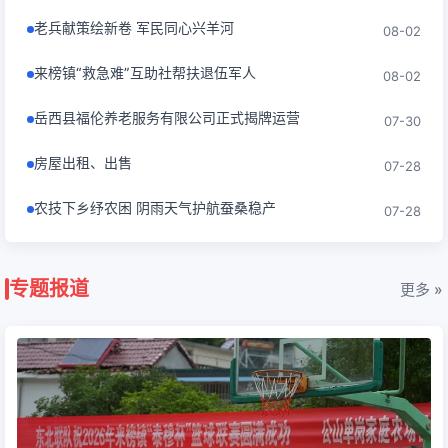
老兵献策绘新卷 军民同心兴羊河
08-02
来榜镇“救急难”互助社帮扶退伍军人
08-02
岳西县福伦养老服务有限公司正式揭牌运营
07-30
房屋出租、出售
07-28
农技下乡纾农困 阴雨天气护航蚕桑稳产
07-28
专题报道
更多 »