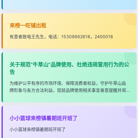
便民服务
更多 »
房屋出租、出售
来榜镇振岳大市场，君悦大酒店对面C栋（靠河边楼栋），来榜
初中后门旁约120㎡
来榜一旺铺出租
有意者致电王先生，电话：15309662618，2400018