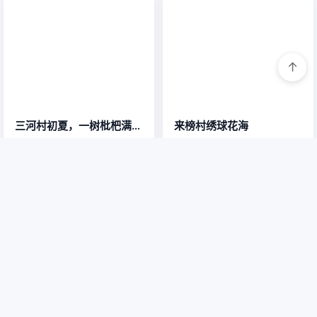
生活美拍
更多 »
↑
山间百合次第开，五彩芬芳满庭院
岳西人餐桌上的“乡愁标配“——猪血粑