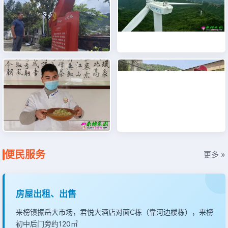
来榜村：绣球花海绽山间
界岭村：书记携手大学生
花卉种植
青天乡和
来榜人物
更多 »