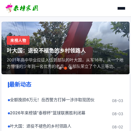
来榜人物
叶大国：退役不褪色的乡村领路人
2001年高中毕业应征入伍到部队的叶大国，从军16年。从一个地
方懵懂的少年到一名优秀的老兵，在部队荣立了个人三等功、优
秀士兵、十佳士官等多项荣誉。
最新动态
全额挽损6万元！岳西警方打掉一涉诈取现团伙
08-03
2026年来榜镇“泰穆杯”篮球联赛胜利闭幕
08-03
叶大国：退役不褪色的乡村领路人
08-02