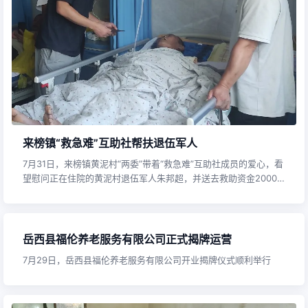
来榜镇“救急难”互助社帮扶退伍军人
7月31日，来榜镇黄泥村“两委”带着“救急难”互助社成员的爱心，看
望慰问正在住院的黄泥村退伍军人朱邦超，并送去救助资金2000
元，用实际行动帮扶困难群众、关爱退伍军人。