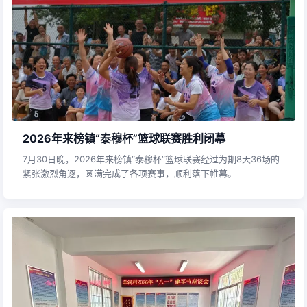
2026年来榜镇“泰穆杯”篮球联赛胜利闭幕
7月30日晚，2026年来榜镇“泰穆杯”篮球联赛经过为期8天36场的
紧张激烈角逐，圆满完成了各项赛事，顺利落下帷幕。