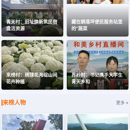
星空为幕 音乐作伴——岳西牛草山星空露营音乐会火
热开幕
7月24日晚，岳西县牛草山风景区星空露营音乐会火热开幕。海拔
1442米的高山之巅，万亩高山草甸化身天然舞台，来自各地的游客
齐聚于此，在晚风与星光中享受了一场别开生面的音乐盛宴。
村情特色
更多 »
青天村：旧址焕新筑民宿
藏在鹞落坪便民服务站里
盘活资源
的“蔬菜