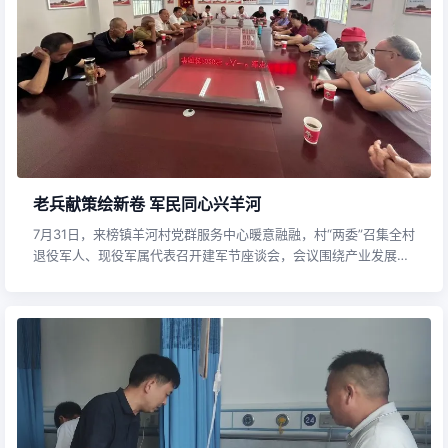
老兵献策绘新卷 军民同心兴羊河
7月31日，来榜镇羊河村党群服务中心暖意融融，村“两委”召集全村
退役军人、现役军属代表召开建军节座谈会，会议围绕产业发展、
乡村治理、和美乡村建设等描绘羊河村未来发展蓝图。