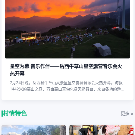
农技下乡纾农困 阴雨天气护航蚕桑稳产
连日来，来榜镇组织农业农技人员深入各村养蚕农户家中，开展一
对一科学养蚕技术指导，精准助力蚕桑安全生产。