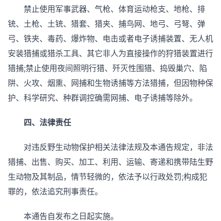
禁止使用军事武器、气枪、体育运动枪支、地枪、排
铳、土枪、土铳、猎套、猎夹、捕鸟网、地弓、弓弩、弹
弓、铁夹、毒药、爆炸物、电击或者电子诱捕装置、无人机
安装猎捕或猎杀工具、其它非人为直接操作的狩猎装置进行
猎捕;禁止使用夜间照明行猎、歼灭性围猎、捣毁巢穴、陷
阱、火攻、烟熏、网捕和生物诱捕等方法猎捕，但因物种保
护、科学研究、种群调控确需网捕、电子诱捕等除外。
四、法律责任
对违反野生动物保护相关法律法规及本通告规定，非法
猎捕、出售、购买、加工、利用、运输、寄递和携带陆生野
生动物及其制品，情节轻微的，依法予以行政处罚;构成犯
罪的，依法追究刑事责任。
本通告自发布之日起实施。